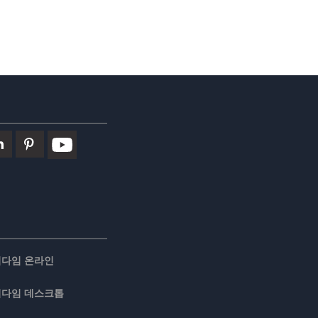
러다임 온라인
러다임 데스크톱