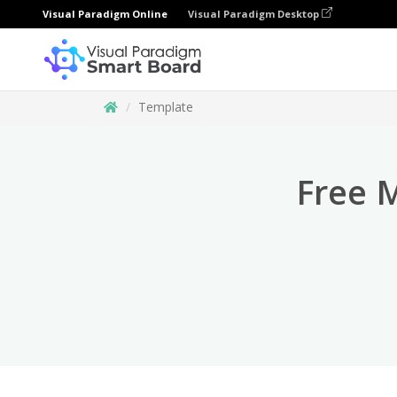
Visual Paradigm Online
Visual Paradigm Desktop
Template
Free 