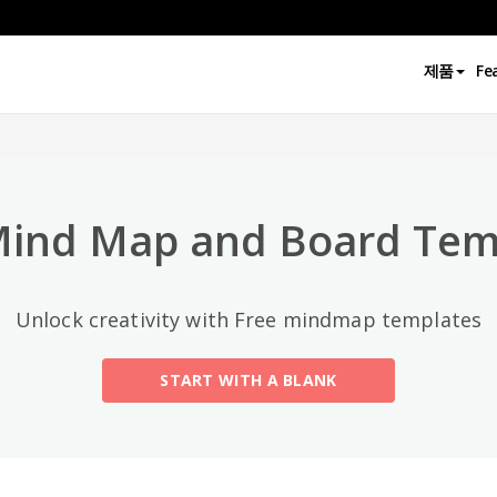
상위 카테고리
제품
Fe
All
General
Mind Map
(189)
Mind Map and Board Tem
Family Tree
(8)
Unlock creativity with Free mindmap templates
Organizational Chart
(11)
START WITH A BLANK
Fishbone Diagram
(21)
Brace Map
(11)
Concept Map
(11)