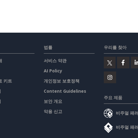
법률
우리를 찾아
개
서비스 약관
AI Policy
료 키트
개인정보 보호정책
기
Content Guidelines
주요 제품
맵
보안 개요
악용 신고
비주얼 패
비주얼 패