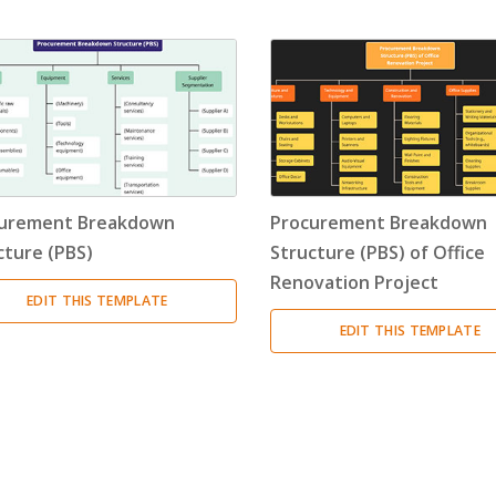
Timeline
(11)
Tree Chart
(10)
Bubble Map
(3)
Breakdown Structure
(11)
urement Breakdown
Procurement Breakdown
Project Management
cture (PBS)
Structure (PBS) of Office
Renovation Project
Work Breakdown Structure
(3)
EDIT THIS TEMPLATE
EDIT THIS TEMPLATE
Organizational Breakdown Structure
(3)
Risk Breakdown Structure
(3)
Cost Breakdown Structure
(3)