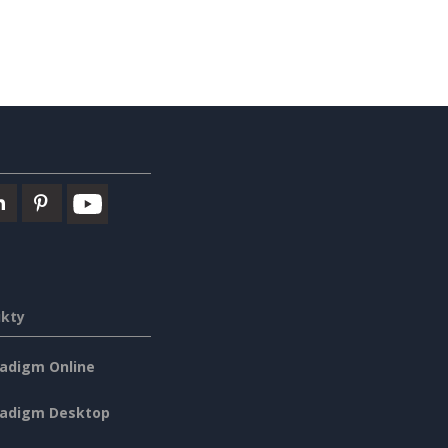
ukty
radigm Online
radigm Desktop