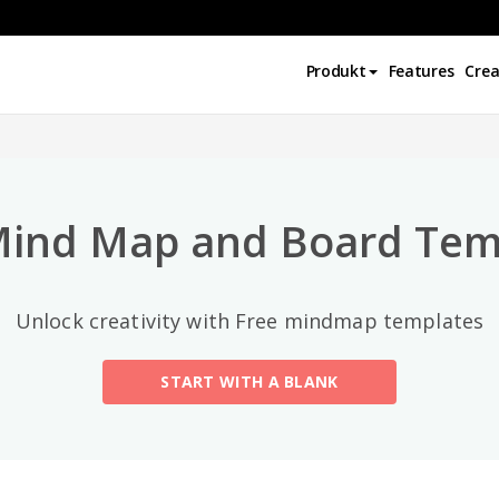
Najlepsze kategorie
Produkt
Features
Crea
All
General
Mind Map
(189)
Mind Map and Board Tem
Family Tree
(8)
Unlock creativity with Free mindmap templates
Organizational Chart
(11)
START WITH A BLANK
Fishbone Diagram
(21)
Brace Map
(11)
Concept Map
(11)