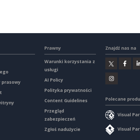
Prawny
Znajdź nas na
Warunki korzystania z
usługi
ego
AI Policy
 prasowy
Polityka prywatności
t
Polecane prod
Content Guidelines
itryny
Przegląd
Visual Pa
zabezpieczeń
Visual Pa
Zgłoś nadużycie