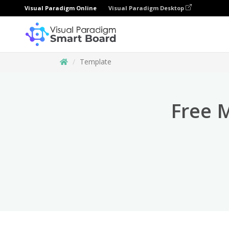
Visual Paradigm Online
Visual Paradigm Desktop
Template
Free 