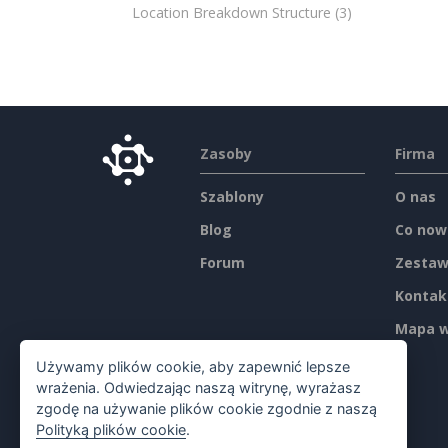
Location Breakdown Structure
(3)
Zasoby
Firma
Szablony
O nas
Blog
Co now
Forum
Zestaw
Kontak
Mapa w
Używamy plików cookie, aby zapewnić lepsze
wrażenia. Odwiedzając naszą witrynę, wyrażasz
zgodę na używanie plików cookie zgodnie z naszą
Polityką plików cookie
.