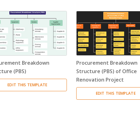
Timeline
(11)
Tree Chart
(10)
Bubble Map
(3)
Breakdown Structure
(11)
urement Breakdown
Procurement Breakdown
Project Management
cture (PBS)
Structure (PBS) of Office
Renovation Project
Work Breakdown Structure
(3)
EDIT THIS TEMPLATE
EDIT THIS TEMPLATE
Organizational Breakdown Structure
(3)
Risk Breakdown Structure
(3)
Cost Breakdown Structure
(3)