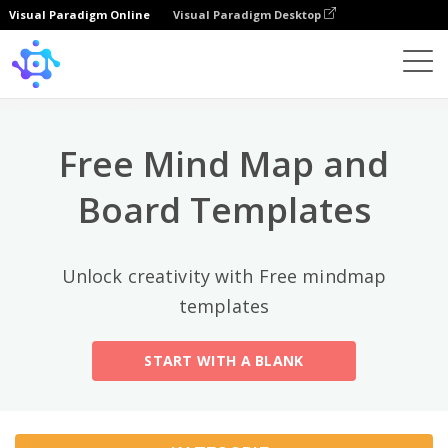
Visual Paradigm Online
Visual Paradigm Desktop
Najlepsze kategorie
×
Template
All
Free Mind Map and
General
Mind Map
(189)
Board Templates
Family Tree
(8)
Unlock creativity with Free mindmap
Organizational Chart
(11)
templates
Fishbone Diagram
(21)
START WITH A BLANK
Brace Map
(11)
Concept Map
(11)