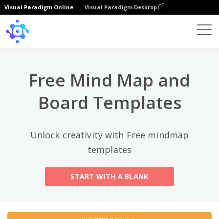
Visual Paradigm Online
Visual Paradigm Desktop
Лучшие категории
×
Template
All
Free Mind Map and
General
Mind Map
(189)
Board Templates
Family Tree
(8)
Unlock creativity with Free mindmap
Organizational Chart
(11)
templates
Fishbone Diagram
(21)
START WITH A BLANK
Brace Map
(11)
Concept Map
(11)