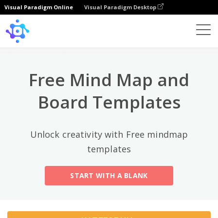
Visual Paradigm Online
Visual Paradigm Desktop
Лучшие категории
×
Template
All
Free Mind Map and
General
Mind Map
(189)
Board Templates
Family Tree
(8)
Unlock creativity with Free mindmap
Organizational Chart
(11)
templates
Fishbone Diagram
(21)
START WITH A BLANK
Brace Map
(11)
Concept Map
(11)