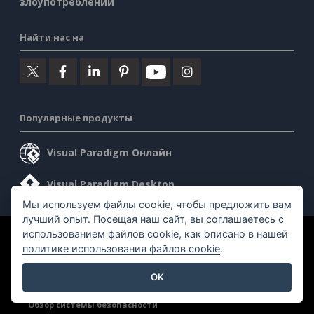
злоупотреблении
Найти нас на
Популярные продукты
Visual Paradigm Онлайн
Visual Paradigm Desktop
Мы используем файлы cookie, чтобы предложить вам
лучший опыт. Посещая наш сайт, вы соглашаетесь с
использованием файлов cookie, как описано в нашей
©2026 by Visual Paradigm. Все права защищены.
политике использования файлов cookie
.
Условия предоставления услуг
AI Policy
OK
Политика конфиденциальности
Content Guidelines
Обзор системы безопасности