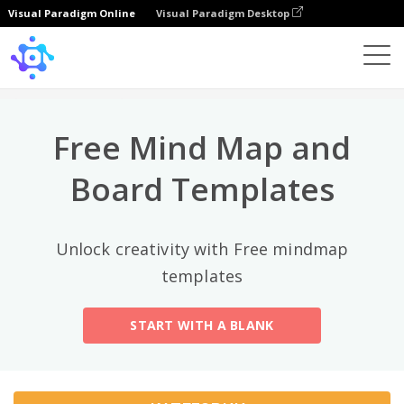
Visual Paradigm Online
Visual Paradigm Desktop
Лучшие категории
×
Template
All
Free Mind Map and
General
Mind Map
(189)
Board Templates
Family Tree
(8)
Unlock creativity with Free mindmap
Organizational Chart
(11)
templates
Fishbone Diagram
(21)
START WITH A BLANK
Brace Map
(11)
Concept Map
(11)