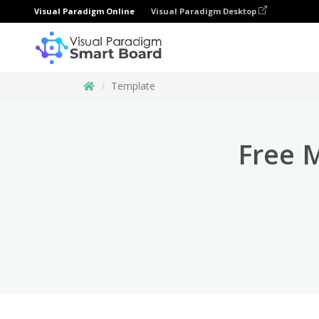
Visual Paradigm Online
Visual Paradigm Desktop
Template
Free 