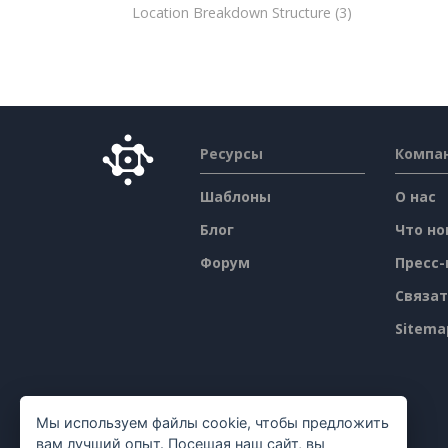
Location Breakdown Structure
(3)
Ресурсы
Компа
Шаблоны
О нас
Блог
Что но
Форум
Пресс-
Связат
Sitema
Мы используем файлы cookie, чтобы предложить
вам лучший опыт. Посещая наш сайт, вы