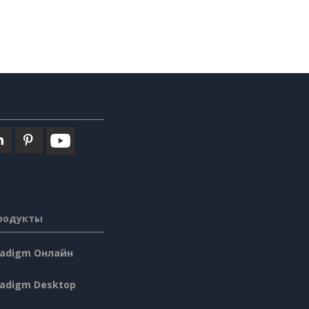
родукты
aradigm Онлайн
radigm Desktop