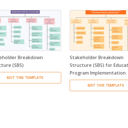
Timeline
(11)
Tree Chart
(10)
Bubble Map
(3)
Breakdown Structure
(11)
eholder Breakdown
Stakeholder Breakdown
Project Management
cture (SBS)
Structure (SBS) for Educat
Program Implementation
Work Breakdown Structure
(3)
EDIT THIS TEMPLATE
EDIT THIS TEMPLATE
Organizational Breakdown Structure
(3)
Risk Breakdown Structure
(3)
Cost Breakdown Structure
(3)