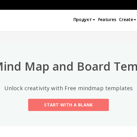
Лучшие категории
Продукт
Features
Create
All
General
Mind Map
(189)
Mind Map and Board Tem
Family Tree
(8)
Unlock creativity with Free mindmap templates
Organizational Chart
(11)
START WITH A BLANK
Fishbone Diagram
(21)
Brace Map
(11)
Concept Map
(11)