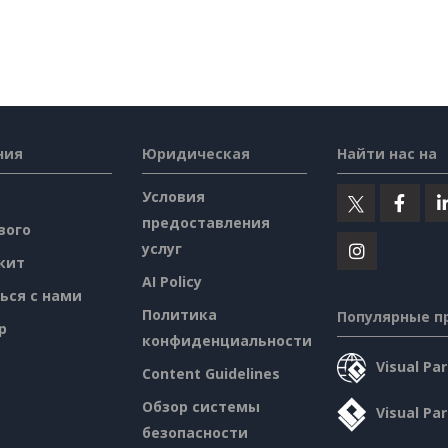
ния
Юридическая
Найти нас на
Условия
предоставления
вого
услуг
кит
AI Policy
ься с нами
Политика
Популярные п
p
конфиденциальности
Visual P
Content Guidelines
Обзор системы
Visual Pa
безопасности