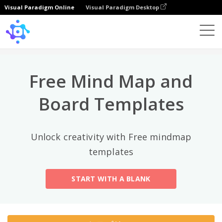
Visual Paradigm Online
Visual Paradigm Desktop
トップカテゴリー
×
Template
All
Free Mind Map and
General
Mind Map
(189)
Board Templates
Family Tree
(8)
Unlock creativity with Free mindmap
Organizational Chart
(11)
templates
Fishbone Diagram
(21)
START WITH A BLANK
Brace Map
(11)
Concept Map
(11)