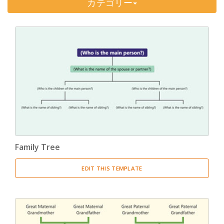
カテゴリー
Timeline
(11)
Tree Chart
(10)
Bubble Map
(3)
Breakdown Structure
(11)
Project Management
Work Breakdown Structure
(3)
Organizational Breakdown Structure
(3)
Family Tree
Risk Breakdown Structure
(3)
EDIT THIS TEMPLATE
Cost Breakdown Structure
(3)
Resource Breakdown Structure
(3)