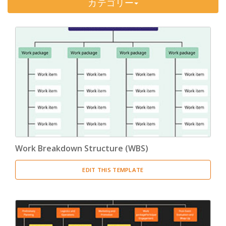
カテゴリー
Timeline
(11)
Tree Chart
(10)
Bubble Map
(3)
Breakdown Structure
(11)
Project Management
Work Breakdown Structure
(3)
Organizational Breakdown Structure
(3)
Work Breakdown Structure (WBS)
Risk Breakdown Structure
(3)
EDIT THIS TEMPLATE
Cost Breakdown Structure
(3)
Resource Breakdown Structure
(3)