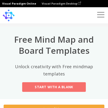
Visual Paradigm Online
Visual Paradigm Desktop
トップカテゴリー
×
Template
All
Free Mind Map and
General
Mind Map
(189)
Board Templates
Family Tree
(8)
Unlock creativity with Free mindmap
Organizational Chart
(11)
templates
Fishbone Diagram
(21)
START WITH A BLANK
Brace Map
(11)
Concept Map
(11)