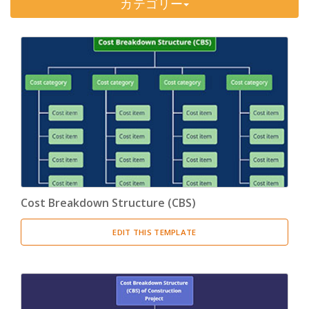
カテゴリー
Timeline
(11)
Tree Chart
(10)
Bubble Map
(3)
Breakdown Structure
(11)
Project Management
Work Breakdown Structure
(3)
Organizational Breakdown Structure
(3)
Cost Breakdown Structure (CBS)
Risk Breakdown Structure
(3)
EDIT THIS TEMPLATE
Cost Breakdown Structure
(3)
Resource Breakdown Structure
(3)