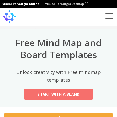
Visual Paradigm Online
Visual Paradigm Desktop
トップカテゴリー
×
Template
All
Free Mind Map and
General
Mind Map
(189)
Board Templates
Family Tree
(8)
Unlock creativity with Free mindmap
Organizational Chart
(11)
templates
Fishbone Diagram
(21)
START WITH A BLANK
Brace Map
(11)
Concept Map
(11)